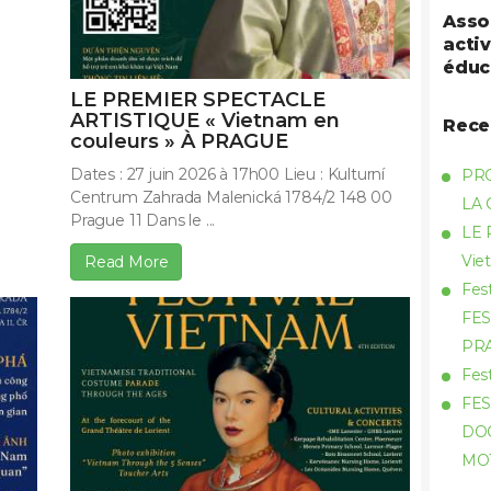
Asso
activ
éduc
LE PREMIER SPECTACLE
ARTISTIQUE « Vietnam en
Rece
couleurs » À PRAGUE
Dates : 27 juin 2026 à 17h00 Lieu : Kulturní
PR
Centrum Zahrada Malenická 1784/2 148 00
LA
Prague 11 Dans le ...
LE 
Vie
Read More
Fes
FES
PR
Fes
FES
DOC
MO