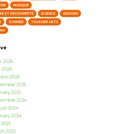
IRE
MUSIQUE
RE ET DÉCOUVERTE
SCIENCE
SEJOURS
E
SUMMER
TOUCHER ARTS
NAM
ive
ne
2026
y
2026
ober
2025
ptember
2025
ruary
2025
ptember
2024
ust
2024
ruary
2024
y
2023
rch
2023