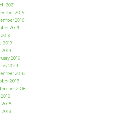
rch
2021
cember
2019
vember
2019
ober
2019
y
2019
ne
2019
l
2019
ruary
2019
uary
2019
vember
2018
ober
2018
ptember
2018
y
2018
y
2018
l
2018