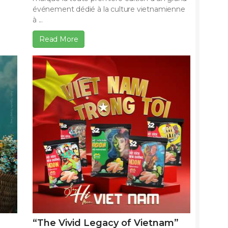
événement dédié à la culture vietnamienne
à ...
Read More
“The Vivid Legacy of Vietnam”