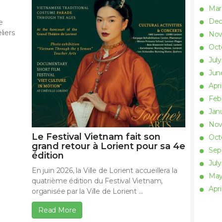
Ma
De
e
liers
No
Oct
Jul
Ju
Apri
Feb
Jan
No
Le Festival Vietnam fait son
Oct
grand retour à Lorient pour sa 4e
Se
édition
Jul
En juin 2026, la Ville de Lorient accueillera la
Ma
quatrième édition du Festival Vietnam,
Apri
organisée par la Ville de Lorient ...
Read More