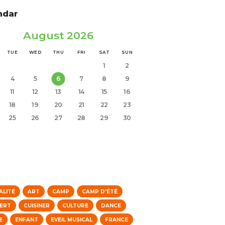
ndar
August 2026
TUE
WED
THU
FRI
SAT
SUN
1
2
4
5
6
7
8
9
11
12
13
14
15
16
18
19
20
21
22
23
25
26
27
28
29
30
s
ALITÉ
ART
CAMP
CAMP D'ÉTÉ
ERT
CUISINER
CULTURE
DANCE
E
ENFANT
EVEIL MUSICAL
FRANCE