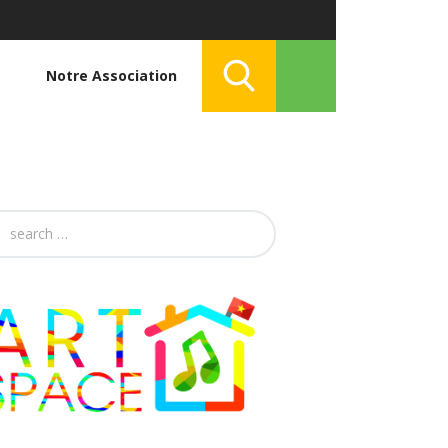
Notre Association
h