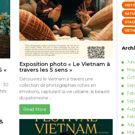
HISTO
NATU
STAG
VIET
Arch
Ju
Exposition photo « Le Vietnam à
 «
travers les 5 sens »
Ma
Oct
Découvrez le Vietnam à travers une
 : 30
collection de photographies riches en
Se
ates
émotions, capturant la vie urbaine, la beauté
Feb
du patrimoine ...
Se
Aug
Read More
Feb
&
Jul
Ma