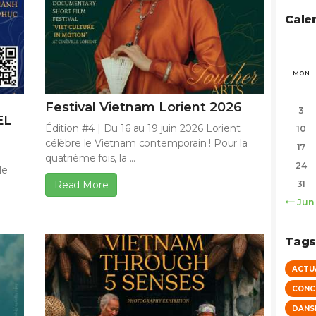
Cale
MON
Festival Vietnam Lorient 2026
3
EL
Édition #4 | Du 16 au 19 juin 2026 Lorient
10
célèbre le Vietnam contemporain ! Pour la
17
quatrième fois, la ...
24
le
Read More
31
« Jun
Tag
ACTU
CONC
DANS