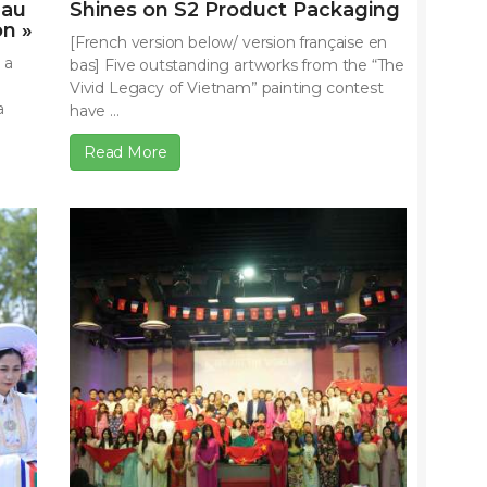
 au
Shines on S2 Product Packaging
on »
[French version below/ version française en
 a
bas] Five outstanding artworks from the “The
Vivid Legacy of Vietnam” painting contest
a
have ...
Read More