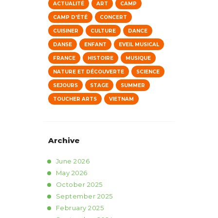
ACTUALITÉ
ART
CAMP
CAMP D'ÉTÉ
CONCERT
CUISINER
CULTURE
DANCE
DANSE
ENFANT
EVEIL MUSICAL
FRANCE
HISTOIRE
MUSIQUE
NATURE ET DÉCOUVERTE
SCIENCE
SEJOURS
STAGE
SUMMER
TOUCHER ARTS
VIETNAM
Archive
June
2026
May
2026
October
2025
September
2025
February
2025