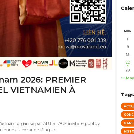
Cale
MON
1
8
15
22
29
etnam 2026: PREMIER
« May
EL VIETNAMIEN À
Tag
ACTU
CONC
 Vietnam organisé par ART SPACE invite le public à
DANS
tnamienne au cœur de Prague.
HISTO