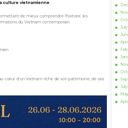
la culture vietnamienne
De
No
rmettant de mieux comprendre l’histoire, les
Oct
sformations du Vietnam contemporain.
Jul
Ju
Apri
Feb
amien
Jan
No
Oct
u cœur d’un Vietnam riche de son patrimoine, de ses
Se
Jul
Ma
Apri