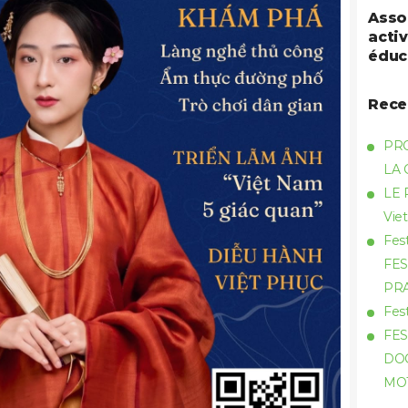
Asso
activ
éduc
Rece
PR
LA
LE 
Vie
Fes
FES
PR
Fes
FES
DOC
MO