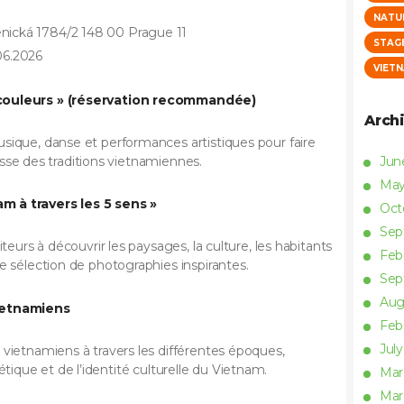
NATU
nická 1784/2 148 00 Prague 11
STAG
.06.2026
VIET
 couleurs » (réservation recommandée)
Arch
sique, danse et performances artistiques pour faire
Ju
hesse des traditions vietnamiennes.
Ma
 à travers les 5 sens »
Oct
Se
teurs à découvrir les paysages, la culture, les habitants
Feb
e sélection de photographies inspirantes.
Se
Aug
vietnamiens
Feb
Jul
vietnamiens à travers les différentes époques,
sthétique et de l’identité culturelle du Vietnam.
Ma
Ma