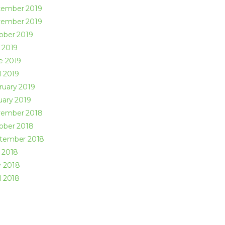
cember
2019
vember
2019
ober
2019
y
2019
ne
2019
l
2019
ruary
2019
uary
2019
vember
2018
ober
2018
ptember
2018
y
2018
y
2018
l
2018