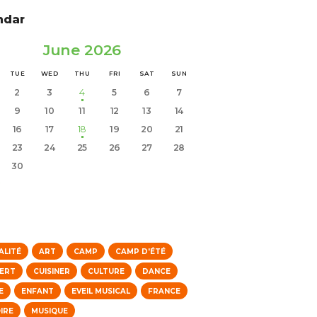
ndar
June 2026
TUE
WED
THU
FRI
SAT
SUN
2
3
4
5
6
7
9
10
11
12
13
14
16
17
18
19
20
21
23
24
25
26
27
28
30
s
ALITÉ
ART
CAMP
CAMP D'ÉTÉ
ERT
CUISINER
CULTURE
DANCE
E
ENFANT
EVEIL MUSICAL
FRANCE
IRE
MUSIQUE