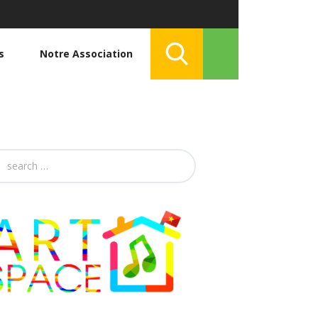
s
Notre Association
h