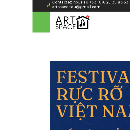
Contactez nous au +33 (0)6 25 39 83 53‬ 
artspaceedu@gmail.com