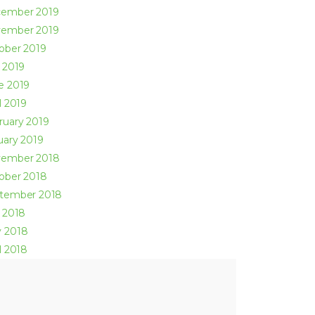
cember
2019
vember
2019
ober
2019
y
2019
ne
2019
l
2019
ruary
2019
uary
2019
vember
2018
ober
2018
ptember
2018
y
2018
y
2018
l
2018