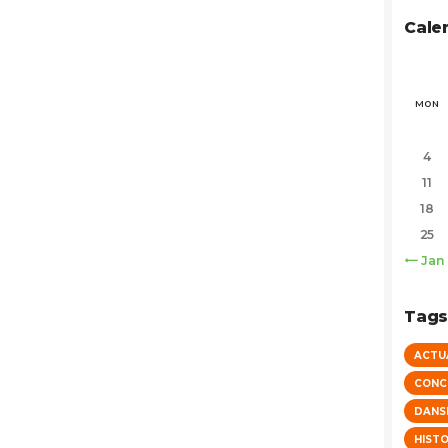
Cale
MON
4
11
18
25
« Jan
Tag
ACTU
CONC
DANS
HISTO