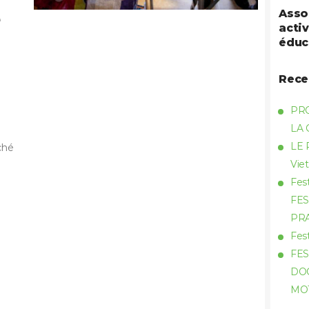
e
Asso
activ
éduc
Rece
PR
LA
LE 
ché
Vie
Fes
FES
PR
Fes
FES
DOC
MO