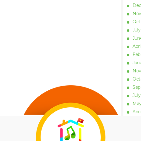
De
No
Oct
Jul
Ju
Apri
Feb
Jan
No
Oct
Se
Jul
Ma
Apri