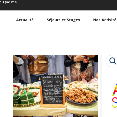
ou par mail :
ACTUALITÉ
SÉJOURS ET
Actualité
Séjours et Stages
Nos Activité
STAGES
NOS ACTIVITÉS
NOTRE
Searc
ASSOCIATION
for: