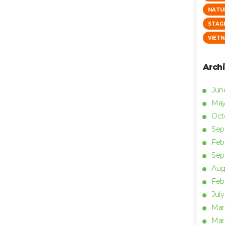
NATU
STAG
VIET
Arch
Ju
Ma
Oct
Se
Feb
Se
Aug
Feb
Jul
Ma
Ma