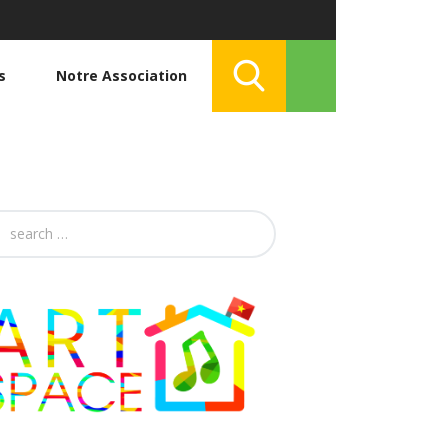
s
Notre Association
h