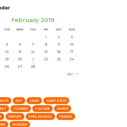
ndar
February 2019
TUE
WED
THU
FRI
SAT
SUN
1
2
3
5
6
7
8
9
10
12
13
14
15
16
17
19
20
21
22
23
24
26
27
28
Apr »
s
ALITÉ
ART
CAMP
CAMP D'ÉTÉ
ERT
CUISINER
CULTURE
DANCE
E
ENFANT
EVEIL MUSICAL
FRANCE
IRE
MUSIQUE