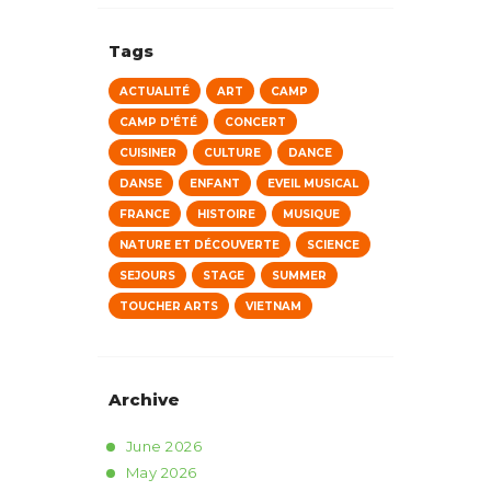
Tags
ACTUALITÉ
ART
CAMP
CAMP D'ÉTÉ
CONCERT
CUISINER
CULTURE
DANCE
DANSE
ENFANT
EVEIL MUSICAL
FRANCE
HISTOIRE
MUSIQUE
NATURE ET DÉCOUVERTE
SCIENCE
SEJOURS
STAGE
SUMMER
TOUCHER ARTS
VIETNAM
Archive
June
2026
May
2026