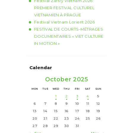
Festival Zářivý Vietnam 2026:
PREMIER FESTIVAL CULTUREL
VIETNAMIEN À PRAGUE
Festival Vietnam Lorient 2026
FESTIVAL DE COURTS-MÉTRAGES
DOCUMENTAIRES « VIET CULTURE
IN MOTION »
Calendar
October 2025
MON
TUE
WED
THU
FRI
SAT
SUN
1
2
3
4
5
6
7
8
9
10
11
12
13
14
15
16
17
18
19
20
21
22
23
24
25
26
27
28
29
30
31