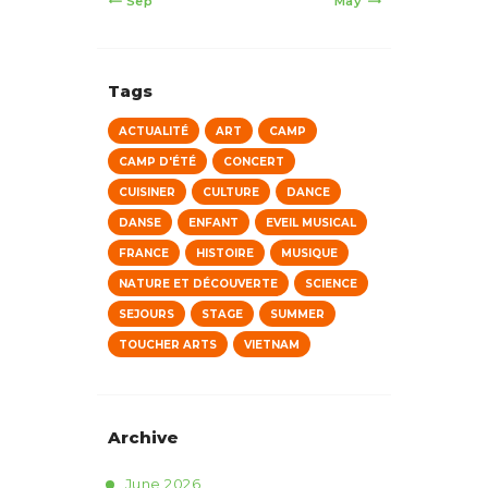
« Sep
May »
Tags
ACTUALITÉ
ART
CAMP
CAMP D'ÉTÉ
CONCERT
CUISINER
CULTURE
DANCE
DANSE
ENFANT
EVEIL MUSICAL
FRANCE
HISTOIRE
MUSIQUE
NATURE ET DÉCOUVERTE
SCIENCE
SEJOURS
STAGE
SUMMER
TOUCHER ARTS
VIETNAM
Archive
June
2026