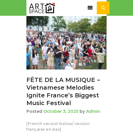
ACTUALITÉ
SÉJOURS ET STAGES
NOS ACTIVITÉS
NOTRE
ASSOCIATION
FÊTE DE LA MUSIQUE –
Vietnamese Melodies
Ignite France’s Biggest
Music Festival
Posted
October 3, 2025
by
Admin
[French version below/ version
française en bas]