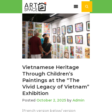
ACTUALITÉ
SÉJOURS ET STAGES
NOS ACTIVITÉS
NOTRE
ASSOCIATION
Vietnamese Heritage
Through Children’s
Paintings at the “The
Vivid Legacy of Vietnam”
Exhibition
Posted
October 2, 2025
by
Admin
[French version below/ version