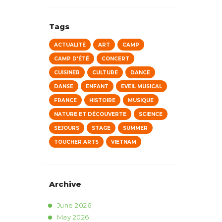
Tags
ACTUALITÉ
ART
CAMP
CAMP D'ÉTÉ
CONCERT
CUISINER
CULTURE
DANCE
DANSE
ENFANT
EVEIL MUSICAL
FRANCE
HISTOIRE
MUSIQUE
NATURE ET DÉCOUVERTE
SCIENCE
SEJOURS
STAGE
SUMMER
TOUCHER ARTS
VIETNAM
Archive
June
2026
May
2026