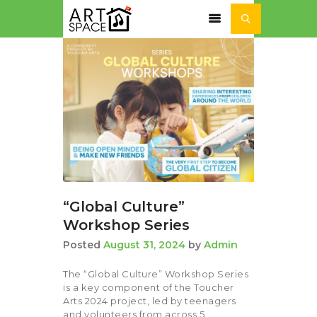
ACTUALITÉ
SÉJOURS ET STAGES
NOS ACTIVITÉS
NOTRE
ASSOCIATION
“Global Culture”
Workshop Series
Posted
August 31, 2024
by
Admin
The “Global Culture” Workshop Series
is a key component of the Toucher
Arts 2024 project, led by teenagers
and volunteers from across 5