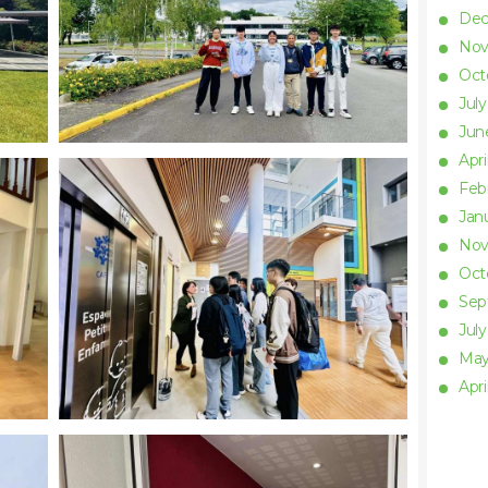
De
No
Oct
Jul
Ju
Apri
Feb
Jan
No
Oct
Se
Jul
Ma
Apri