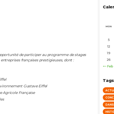
Cale
MON
5
12
19
portunité de participer au programme de stages
entreprises françaises prestigieuses, dont :
26
« Feb
ffel
Tag
environnement Gustave Eiffel
ACTU
e Agricole Française
CONC
les
DANS
HISTO