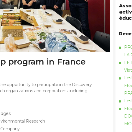
Asso
activ
éduc
Rece
PR
LA
ip program in France
LE 
Vie
Fes
opportunity to participate in the Discovery
FES
ch organizations and corporations, including:
PR
Fes
FES
ridges
DOC
 Environmental Research
MO
t Company