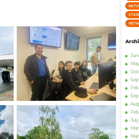
NATU
STAG
VIET
Arch
Ju
Ma
Oct
Se
Feb
Se
Aug
Feb
Jul
Ma
Ma