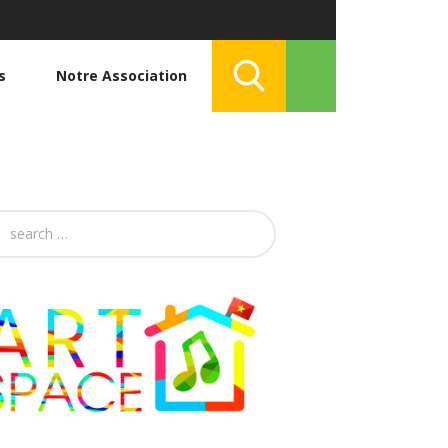
s
Notre Association
h