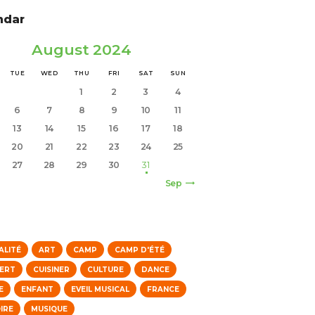
ndar
August 2024
TUE
WED
THU
FRI
SAT
SUN
1
2
3
4
6
7
8
9
10
11
13
14
15
16
17
18
20
21
22
23
24
25
27
28
29
30
31
Sep »
s
ALITÉ
ART
CAMP
CAMP D'ÉTÉ
ERT
CUISINER
CULTURE
DANCE
E
ENFANT
EVEIL MUSICAL
FRANCE
IRE
MUSIQUE