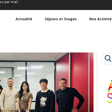
ou par mail :
ACTUALITÉ
SÉJOURS ET
Actualité
Séjours et Stages
Nos Activité
STAGES
NOS ACTIVITÉS
NOTRE
Searc
ASSOCIATION
for: