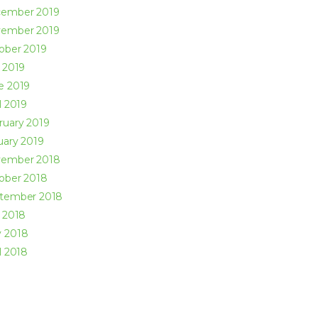
cember
2019
vember
2019
ober
2019
y
2019
ne
2019
l
2019
ruary
2019
uary
2019
vember
2018
ober
2018
ptember
2018
y
2018
y
2018
l
2018