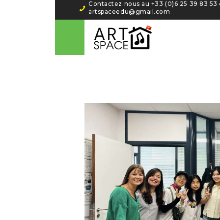
Contactez nous au +33 (0)6 25 39 83 53‬ 
artspaceedu@gmail.com