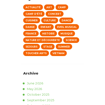
ACTUALITÉ
ART
CAMP
CAMP D'ÉTÉ
CONCERT
CUISINER
CULTURE
DANCE
DANSE
ENFANT
EVEIL MUSICAL
FRANCE
HISTOIRE
MUSIQUE
NATURE ET DÉCOUVERTE
SCIENCE
SEJOURS
STAGE
SUMMER
TOUCHER ARTS
VIETNAM
Archive
June
2026
May
2026
October
2025
September
2025