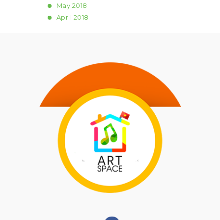
May
2018
April
2018