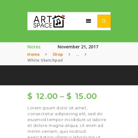
ACTUALITÉ
Notes
Posted
November 21, 2017
SÉJOURS ET STAGES
Home
Shop
...
NOS ACTIVITÉS
White Sketchpad
NOTRE
ASSOCIATION
White Sketchpad
$
12
00
–
$
15
00
Lorem ipsum dolor sit amet,
consectetur adipisicing elit, sed do
eiusmod tempor incididunt ut labore
et dolore magna aliqua. Ut enim ad
minim veniam, quis nostrud
exercitation ullamco laboris nisi ut