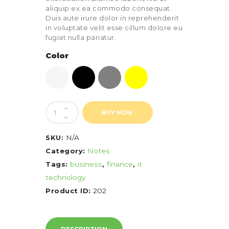
aliquip ex ea commodo consequat.
Duis aute irure dolor in reprehenderit
in voluptate velit esse cillum dolore eu
fugiat nulla pariatur.
Color
Quantity
BUY NOW
SKU:
N/A
Category:
Notes
Tags:
business
,
finance
,
it
technology
Product ID:
202