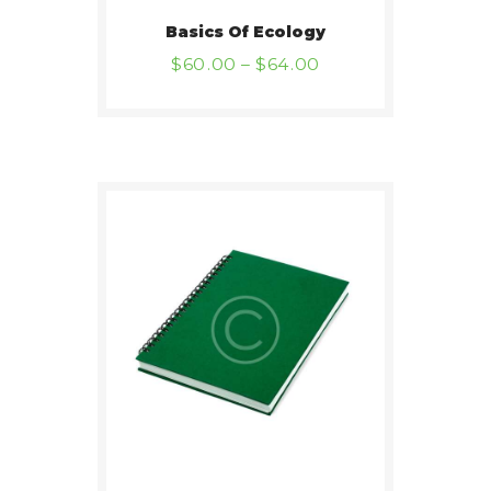
Basics Of Ecology
$
60
00
–
$
64
00
BUY NOW
DETAILS