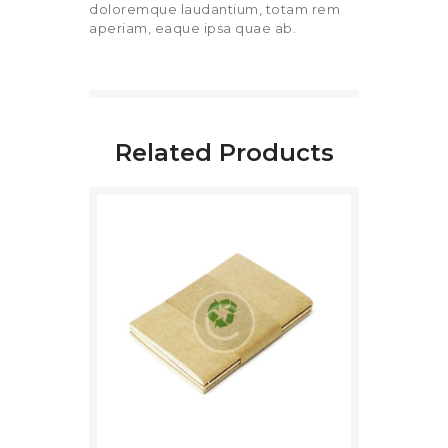
doloremque laudantium, totam rem
aperiam, eaque ipsa quae ab.
Related Products
BUY NOW
DETAILS