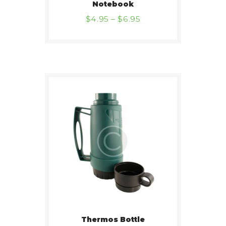
Notebook
$
4
95
–
$
6
95
BUY NOW
DETAILS
Thermos Bottle